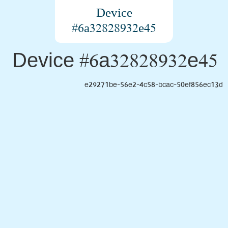
Device
#6a32828932e45
Device #6a32828932e45
e29271be-56e2-4c58-bcac-50ef856ec13d